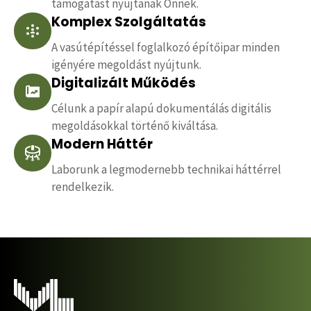
támogatást nyújtanak Önnek.
Komplex Szolgáltatás
A vasútépítéssel foglalkozó építőipar minden
igényére megoldást nyújtunk.
Digitalizált Működés
Célunk a papír alapú dokumentálás digitális
megoldásokkal történő kiváltása.
Modern Háttér
Laborunk a legmodernebb technikai háttérrel
rendelkezik.