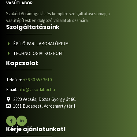
Szakértői támogatás és komplex szolgáltatáscsomag a
vasútépítésben dolgozó vállalatok számára.
Szolgáltatásaink
ÉPÍTŐIPARI LABORATÓRIUM
TECHNOLÓGIAI KÖZPONT
Kapcsolat
Telefon:
+36 30 557 3610
Email:
info@vasutlabor.hu
2220 Vecsés, Dózsa György út 86.
1051 Budapest, Vörösmarty tér 1.
Kérje ajánlatunkat!